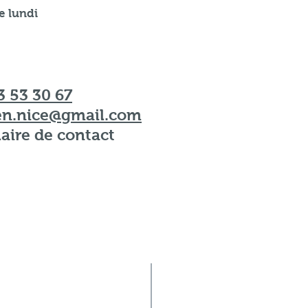
e lundi
3 53 30 67
en.nice@gmail.com
laire de contact
endez-vous
11 bis rue Maré
06000 N
3 30 67